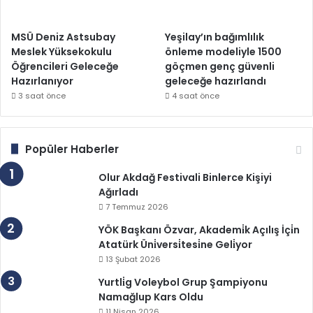
MSÜ Deniz Astsubay
Yeşilay’ın bağımlılık
Meslek Yüksekokulu
önleme modeliyle 1500
Öğrencileri Geleceğe
göçmen genç güvenli
Hazırlanıyor
geleceğe hazırlandı
3 saat önce
4 saat önce
Popüler Haberler
Olur Akdağ Festivali Binlerce Kişiyi
Ağırladı
7 Temmuz 2026
YÖK Başkanı Özvar, Akademi̇k Açılış İçi̇n
Atatürk Üni̇versi̇tesi̇ne Geli̇yor
13 Şubat 2026
Yurtli̇g Voleybol Grup Şampiyonu
Namağlup Kars Oldu
11 Nisan 2026