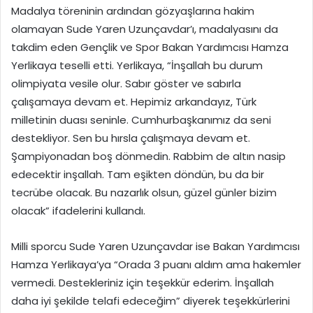
Madalya töreninin ardından gözyaşlarına hakim
olamayan Sude Yaren Uzunçavdar’ı, madalyasını da
takdim eden Gençlik ve Spor Bakan Yardımcısı Hamza
Yerlikaya teselli etti. Yerlikaya, “İnşallah bu durum
olimpiyata vesile olur. Sabır göster ve sabırla
çalışamaya devam et. Hepimiz arkandayız, Türk
milletinin duası seninle. Cumhurbaşkanımız da seni
destekliyor. Sen bu hırsla çalışmaya devam et.
Şampiyonadan boş dönmedin. Rabbim de altın nasip
edecektir inşallah. Tam eşikten döndün, bu da bir
tecrübe olacak. Bu nazarlık olsun, güzel günler bizim
olacak” ifadelerini kullandı.
Milli sporcu Sude Yaren Uzunçavdar ise Bakan Yardımcısı
Hamza Yerlikaya’ya “Orada 3 puanı aldım ama hakemler
vermedi. Destekleriniz için teşekkür ederim. İnşallah
daha iyi şekilde telafi edeceğim” diyerek teşekkürlerini