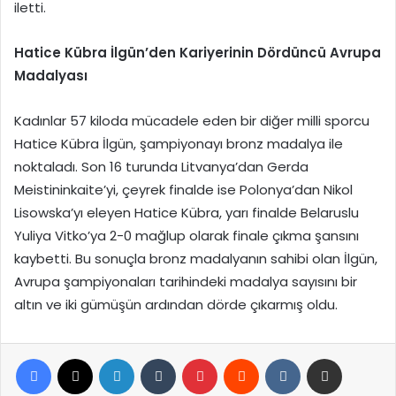
iletti.
Hatice Kübra İlgün’den Kariyerinin Dördüncü Avrupa
Madalyası
Kadınlar 57 kiloda mücadele eden bir diğer milli sporcu
Hatice Kübra İlgün, şampiyonayı bronz madalya ile
noktaladı. Son 16 turunda Litvanya’dan Gerda
Meistininkaite’yi, çeyrek finalde ise Polonya’dan Nikol
Lisowska’yı eleyen Hatice Kübra, yarı finalde Belaruslu
Yuliya Vitko’ya 2-0 mağlup olarak finale çıkma şansını
kaybetti. Bu sonuçla bronz madalyanın sahibi olan İlgün,
Avrupa şampiyonaları tarihindeki madalya sayısını bir
altın ve iki gümüşün ardından dörde çıkarmış oldu.
Facebook
X
LinkedIn
Tumblr
Pinterest
Reddit
VKontakte
E-Posta ile paylaş