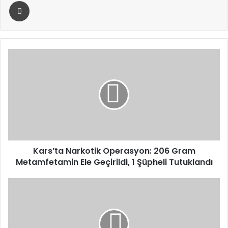
Yazdır
Kars’ta
Narkotik
Operasyon:
206
Gram
Metamfetamin
Ele
Geçirildi,
1
Şüpheli
Kars’ta Narkotik Operasyon: 206 Gram
Tutuklandı
Metamfetamin Ele Geçirildi, 1 Şüpheli Tutuklandı
Bakan
Uraloğlu:
TÜRKSAT
7A
İçin