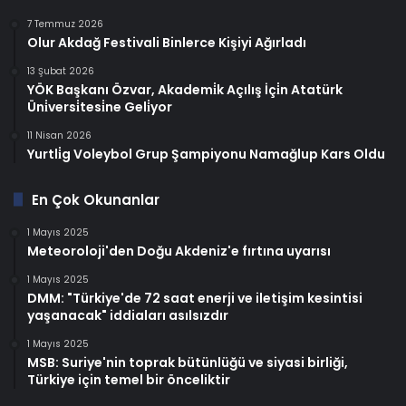
7 Temmuz 2026
Olur Akdağ Festivali Binlerce Kişiyi Ağırladı
13 Şubat 2026
YÖK Başkanı Özvar, Akademi̇k Açılış İçi̇n Atatürk
Üni̇versi̇tesi̇ne Geli̇yor
11 Nisan 2026
Yurtli̇g Voleybol Grup Şampiyonu Namağlup Kars Oldu
En Çok Okunanlar
1 Mayıs 2025
Meteoroloji'den Doğu Akdeniz'e fırtına uyarısı
1 Mayıs 2025
DMM: "Türkiye'de 72 saat enerji ve iletişim kesintisi
yaşanacak" iddiaları asılsızdır
1 Mayıs 2025
MSB: Suriye'nin toprak bütünlüğü ve siyasi birliği,
Türkiye için temel bir önceliktir