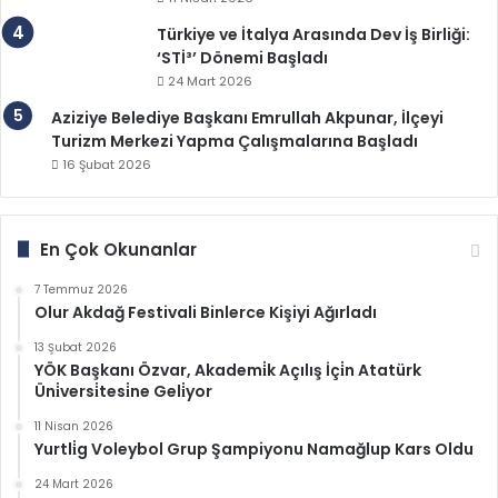
Türkiye ve İtalya Arasında Dev İş Birliği:
‘STİ³’ Dönemi Başladı
24 Mart 2026
Aziziye Belediye Başkanı Emrullah Akpunar, İlçeyi
Turizm Merkezi Yapma Çalışmalarına Başladı
16 Şubat 2026
En Çok Okunanlar
7 Temmuz 2026
Olur Akdağ Festivali Binlerce Kişiyi Ağırladı
13 Şubat 2026
YÖK Başkanı Özvar, Akademi̇k Açılış İçi̇n Atatürk
Üni̇versi̇tesi̇ne Geli̇yor
11 Nisan 2026
Yurtli̇g Voleybol Grup Şampiyonu Namağlup Kars Oldu
24 Mart 2026