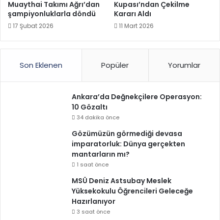
Muaythai Takımı Ağrı’dan
Kupası’ndan Çekilme
şampiyonluklarla döndü
Kararı Aldı
17 Şubat 2026
11 Mart 2026
Son Eklenen
Popüler
Yorumlar
Ankara’da Değnekçilere Operasyon:
10 Gözaltı
34 dakika önce
Gözümüzün görmediği devasa
imparatorluk: Dünya gerçekten
mantarların mı?
1 saat önce
MSÜ Deniz Astsubay Meslek
Yüksekokulu Öğrencileri Geleceğe
Hazırlanıyor
3 saat önce