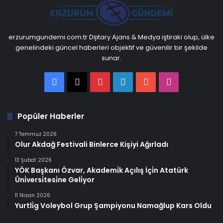
erzurumgundemi.com.tr Dijitary Ajans & Medya iştiraki olup, ülke
genelindeki güncel haberleri objektif ve güvenilir bir şekilde
sunar.
Facebook
X
Pinterest
LinkedIn
YouTube
Instagram
Popüler Haberler
7 Temmuz 2026
Olur Akdağ Festivali Binlerce Kişiyi Ağırladı
13 Şubat 2026
YÖK Başkanı Özvar, Akademi̇k Açılış İçi̇n Atatürk
Üni̇versi̇tesi̇ne Geli̇yor
11 Nisan 2026
Yurtli̇g Voleybol Grup Şampiyonu Namağlup Kars Oldu