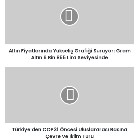
Yükseliş
Grafiği
Sürüyor:
Gram
Altın
6
Bin
855
Altın Fiyatlarında Yükseliş Grafiği Sürüyor: Gram
Lira
Altın 6 Bin 855 Lira Seviyesinde
Seviyesinde
Türkiye’den
COP31
Öncesi
Uluslararası
Basına
Çevre
ve
İklim
Turu
Türkiye’den COP31 Öncesi Uluslararası Basına
Çevre ve İklim Turu