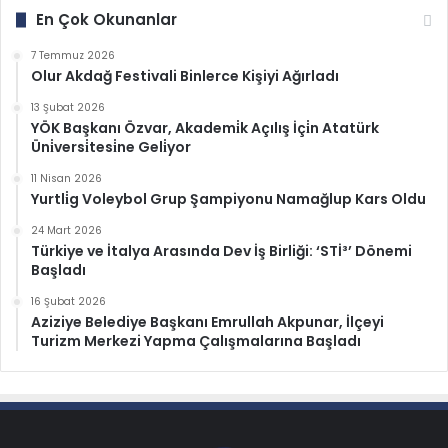
En Çok Okunanlar
7 Temmuz 2026
Olur Akdağ Festivali Binlerce Kişiyi Ağırladı
13 Şubat 2026
YÖK Başkanı Özvar, Akademi̇k Açılış İçi̇n Atatürk
Üni̇versi̇tesi̇ne Geli̇yor
11 Nisan 2026
Yurtli̇g Voleybol Grup Şampiyonu Namağlup Kars Oldu
24 Mart 2026
Türkiye ve İtalya Arasında Dev İş Birliği: ‘STİ³’ Dönemi
Başladı
16 Şubat 2026
Aziziye Belediye Başkanı Emrullah Akpunar, İlçeyi
Turizm Merkezi Yapma Çalışmalarına Başladı