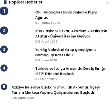
Popüler Haberler
Olur Akdağ Festivali Binlerce Kişiyi
Ağırladı
7 Temmuz 2026
YÖK Başkanı Özvar, Akademi̇k Açılış İçi̇n
Atatürk Üni̇versi̇tesi̇ne Geli̇yor
13 Şubat 2026
Yurtli̇g Voleybol Grup Şampiyonu
Namağlup Kars Oldu
11 Nisan 2026
Türkiye ve İtalya Arasında Dev İş Birliği:
‘STİ³’ Dönemi Başladı
24 Mart 2026
Aziziye Belediye Başkanı Emrullah Akpunar, İlçeyi
Turizm Merkezi Yapma Çalışmalarına Başladı
16 Şubat 2026