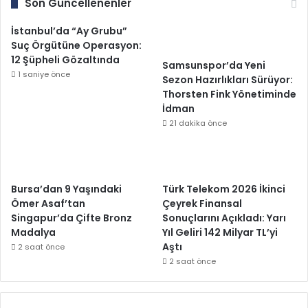
Son Güncellenenler
İstanbul’da “Ay Grubu”
Suç Örgütüne Operasyon:
12 Şüpheli Gözaltında
Samsunspor’da Yeni
1 saniye önce
Sezon Hazırlıkları Sürüyor:
Thorsten Fink Yönetiminde
İdman
21 dakika önce
Bursa’dan 9 Yaşındaki
Türk Telekom 2026 İkinci
Ömer Asaf’tan
Çeyrek Finansal
Singapur’da Çifte Bronz
Sonuçlarını Açıkladı: Yarı
Madalya
Yıl Geliri 142 Milyar TL’yi
Aştı
2 saat önce
2 saat önce