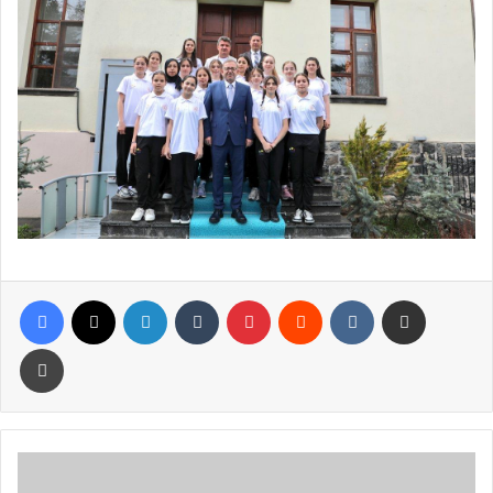
Facebook
X
LinkedIn
Tumblr
Pinterest
Reddit
VKontakte
E-Posta ile paylaş
Yazdır
Altın
Fiyatlarında