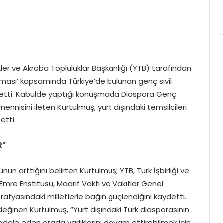
er ve Akraba Topluluklar Başkanlığı (YTB) tarafından
ması’ kapsamında Türkiye’de bulunan genç sivil
ul etti. Kabulde yaptığı konuşmada Diaspora Genç
ennisini ileten Kurtulmuş, yurt dışındaki temsilcileri
tti.
R”
n arttığını belirten Kurtulmuş; YTB, Türk İşbirliği ve
Emre Enstitüsü, Maarif Vakfı ve Vakıflar Genel
rafyasındaki milletlerle bağın güçlendiğini kaydetti.
eğinen Kurtulmuş, “Yurt dışındaki Türk diasporasının
dele eden orada varlıklarını devam ettirebilmek için