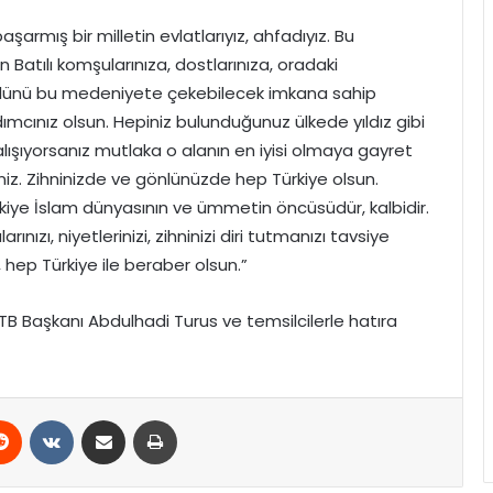
şarmış bir milletin evlatlarıyız, ahfadıyız. Bu
n Batılı komşularınıza, dostlarınıza, oradaki
önlünü bu medeniyete çekebilecek imkana sahip
mcınız olsun. Hepiniz bulunduğunuz ülkede yıldız gibi
lışıyorsanız mutlaka o alanın en iyisi olmaya gayret
iniz. Zihninizde ve gönlünüzde hep Türkiye olsun.
rkiye İslam dünyasının ve ümmetin öncüsüdür, kalbidir.
larınızı, niyetlerinizi, zihninizi diri tutmanızı tavsiye
hep Türkiye ile beraber olsun.”
 Başkanı Abdulhadi Turus ve temsilcilerle hatıra
erest
Reddit
VKontakte
E-Posta ile paylaş
Yazdır