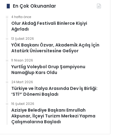
En Çok Okunanlar
4 hafta önce
Olur Akdağ Festivali Binlerce Kişiyi
Ağırladı
13 Şubat 2026
YÖK Başkanı Özvar, Akademi̇k Açılış İçi̇n
Atatürk Üni̇versi̇tesi̇ne Geli̇yor
11 Nisan 2026
Yurtli̇g Voleybol Grup Şampiyonu
Namağlup Kars Oldu
24 Mart 2026
Türkiye ve İtalya Arasında Dev İş Birliği:
‘STİ³’ Dönemi Başladı
16 Şubat 2026
Aziziye Belediye Başkanı Emrullah
Akpunar, İlçeyi Turizm Merkezi Yapma
Çalışmalarına Başladı