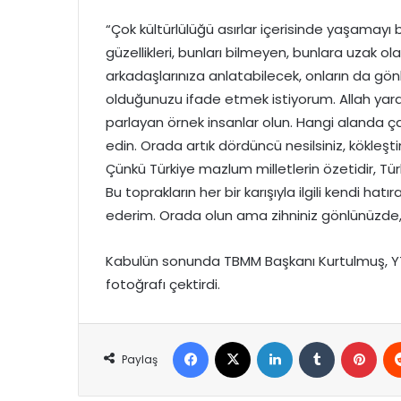
“Çok kültürlülüğü asırlar içerisinde yaşamayı ba
güzellikleri, bunları bilmeyen, bunlara uzak ola
arkadaşlarınıza anlatabilecek, onların da g
olduğunuzu ifade etmek istiyorum. Allah yardı
parlayan örnek insanlar olun. Hangi alanda ça
edin. Orada artık dördüncü nesilsiniz, kökleşt
Çünkü Türkiye mazlum milletlerin özetidir, Tü
Bu toprakların her bir karışıyla ilgili kendi hatıra
ederim. Orada olun ama zihniniz gönlünüzde, 
Kabulün sonunda TBMM Başkanı Kurtulmuş, YTB
fotoğrafı çektirdi.
Facebook
X
LinkedIn
Tumblr
Pint
Paylaş