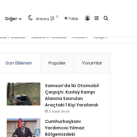
Kayıt Ol
Kenar Bölmesi
Arama yap ..
℃
21
Diğer
Takip
Ankara
zlilik Politikası
Kullanım Politikası
Reklam
İletişim
Son Eklenen
Popüler
Yorumlar
Samsun’da İki Otomobil
Çarpıştı: Kızılay Kampı
Alanına Savrulan
Araçtaki 1 Kişi Yaralandı
2 saat önce
Cumhurbaşkanı
Yardımcısı Yılmaz:
Bölgemizdeki