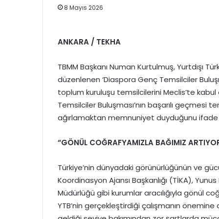
8 Mayıs 2026
ANKARA / TEKHA
TBMM Başkanı Numan Kurtulmuş, Yurtdışı Türkl
düzenlenen ‘Diaspora Genç Temsilciler Buluş
toplum kuruluşu temsilcilerini Meclis’te kab
Temsilciler Buluşması’nın başarılı geçmesi tem
ağırlamaktan memnuniyet duyduğunu ifade e
“GÖNÜL COĞRAFYAMIZLA BAĞIMIZ ARTIYO
Türkiye’nin dünyadaki görünürlüğünün ve gücünü
Koordinasyon Ajansı Başkanlığı (TİKA), Yunus 
Müdürlüğü gibi kurumlar aracılığıyla gönül coğ
YTB’nin gerçekleştirdiği çalışmanın önemine d
geldiği seviye bakımından zor şartlarda müca