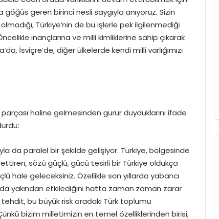
 göğüs geren birinci nesli saygıyla anıyoruz. Sizin
 olmadığı, Türkiye’nin de bu işlerle pek ilgilenmediği
celikle inançlarına ve milli kimliklerine sahip çıkarak
a, İsviçre’de, diğer ülkelerde kendi milli varlığımızı
r parçası haline gelmesinden gurur duyduklarını ifade
dürdü:
la da paralel bir şekilde gelişiyor. Türkiye, bölgesinde
tiren, sözü güçlü, gücü tesirli bir Türkiye oldukça
ü hale geleceksiniz. Özellikle son yıllarda yabancı
 da yakından etkilediğini hatta zaman zaman zarar
 tehdit, bu büyük risk oradaki Türk toplumu
nkü bizim milletimizin en temel özelliklerinden birisi,