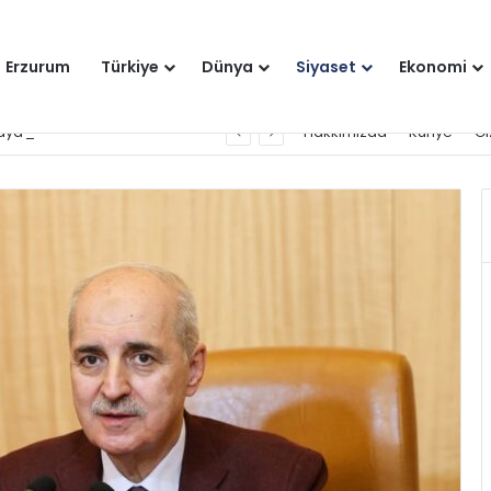
Erzurum
Türkiye
Dünya
Siyaset
Ekonomi
raya gelecek
Hakkımızda
Künye
Gi