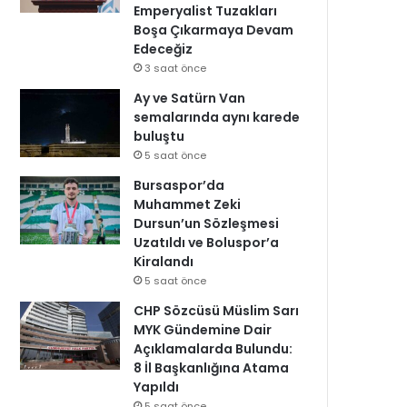
Emperyalist Tuzakları
Boşa Çıkarmaya Devam
Edeceğiz
3 saat önce
Ay ve Satürn Van
semalarında aynı karede
buluştu
5 saat önce
Bursaspor’da
Muhammet Zeki
Dursun’un Sözleşmesi
Uzatıldı ve Boluspor’a
Kiralandı
5 saat önce
CHP Sözcüsü Müslim Sarı
MYK Gündemine Dair
Açıklamalarda Bulundu:
8 İl Başkanlığına Atama
Yapıldı
5 saat önce