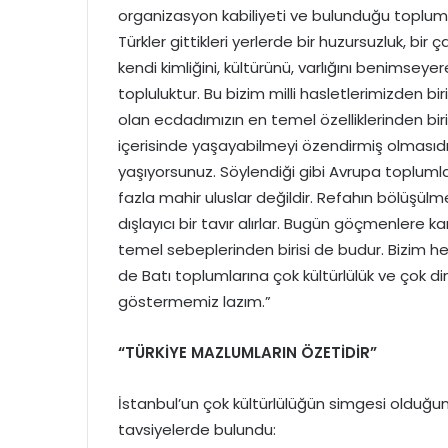
organizasyon kabiliyeti ve bulunduğu topluml
Türkler gittikleri yerlerde bir huzursuzluk, bir
kendi kimliğini, kültürünü, varlığını benimseye
topluluktur. Bu bizim milli hasletlerimizden bi
olan ecdadımızın en temel özelliklerinden biris
içerisinde yaşayabilmeyi özendirmiş olmasıdı
yaşıyorsunuz. Söylendiği gibi Avrupa toplumlar
fazla mahir uluslar değildir. Refahın bölüşül
dışlayıcı bir tavır alırlar. Bugün göçmenlere k
temel sebeplerinden birisi de budur. Bizim 
de Batı toplumlarına çok kültürlülük ve çok din
göstermemiz lazım.”
“TÜRKİYE MAZLUMLARIN ÖZETİDİR”
İstanbul’un çok kültürlülüğün simgesi olduğ
tavsiyelerde bulundu: