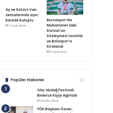
Ay ve Satürn Van
semalarında aynı
Bursaspor’da
karede buluştu
Muhammet Zeki
5 saat önce
Dursun’un
Sözleşmesi Uzatıldı
ve Boluspor’a
Kiralandı
5 saat önce
Popüler Haberler
Olur Akdağ Festivali
Binlerce Kişiyi Ağırladı
4 hafta önce
YÖK Başkanı Özvar,