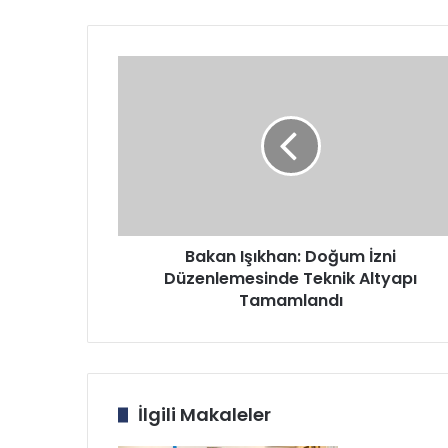
Bakan
Işıkhan:
Doğum
İzni
Düzenlemesinde
Teknik
Altyapı
Tamamlandı
Bakan Işıkhan: Doğum İzni
Düzenlemesinde Teknik Altyapı
Tamamlandı
İlgili Makaleler