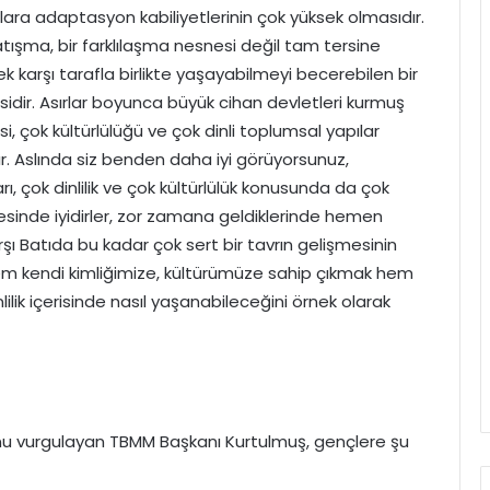
ara adaptasyon kabiliyetlerinin çok yüksek olmasıdır.
 çatışma, bir farklılaşma nesnesi değil tam tersine
rek karşı tarafla birlikte yaşayabilmeyi becerebilen bir
risidir. Asırlar boyunca büyük cihan devletleri kurmuş
i, çok kültürlülüğü ve çok dinli toplumsal yapılar
r. Aslında siz benden daha iyi görüyorsunuz,
ı, çok dinlilik ve çok kültürlülük konusunda da çok
mesinde iyidirler, zor zamana geldiklerinde hemen
arşı Batıda bu kadar çok sert bir tavrın gelişmesinin
hem kendi kimliğimize, kültürümüze sahip çıkmak hem
lilik içerisinde nasıl yaşanabileceğini örnek olarak
unu vurgulayan TBMM Başkanı Kurtulmuş, gençlere şu