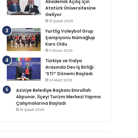
Akademi̇k Açılış İçi̇n
Atatürk Üni̇versi̇tesi̇ne
Geli̇yor
13 Şubat 2026
Yurtli̇g Voleybol Grup
Şampiyonu Namağlup
Kars Oldu
11 Nisan 2026
Türkiye ve İtalya
Arasında Dev İş Birliği:
‘STİ³’ Dönemi Başladı
24 Mart 2026
Aziziye Belediye Başkanı Emrullah
Akpunar, İlçeyi Turizm Merkezi Yapma
Çalışmalarına Başladı
16 Şubat 2026