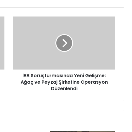
İBB
Soruşturmasında
Yeni
Gelişme:
Ağaç
ve
Peyzaj
Şirketine
Operasyon
Düzenlendi
İBB Soruşturmasında Yeni Gelişme:
Ağaç ve Peyzaj Şirketine Operasyon
Düzenlendi