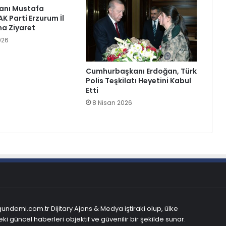
kanı Mustafa
AK Parti Erzurum İl
na Ziyaret
026
Cumhurbaşkanı Erdoğan, Türk
Polis Teşkilatı Heyetini Kabul
Etti
8 Nisan 2026
ndemi.com.tr Dijitary Ajans & Medya iştiraki olup, ülke
ki güncel haberleri objektif ve güvenilir bir şekilde sunar.