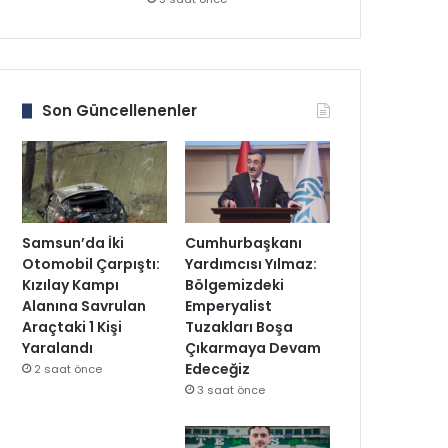
Son Güncellenenler
Samsun’da İki
Cumhurbaşkanı
Otomobil Çarpıştı:
Yardımcısı Yılmaz:
Kızılay Kampı
Bölgemizdeki
Alanına Savrulan
Emperyalist
Araçtaki 1 Kişi
Tuzakları Boşa
Yaralandı
Çıkarmaya Devam
Edeceğiz
2 saat önce
3 saat önce