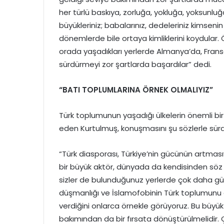
her türlü baskıya, zorluğa, yokluğa, yoksunluğa
büyükleriniz; babalarınız, dedeleriniz kimsenin
dönemlerde bile ortaya kimliklerini koydular. Ön
orada yaşadıkları yerlerde Almanya’da, Fransa’d
sürdürmeyi zor şartlarda başardılar” dedi.
“BATI TOPLUMLARINA ÖRNEK OLMALIYIZ”
Türk toplumunun yaşadığı ülkelerin önemli bi
eden Kurtulmuş, konuşmasını şu sözlerle sür
“Türk diasporası, Türkiye’nin gücünün artmasıy
bir büyük aktör, dünyada da kendisinden söz et
sizler de bulunduğunuz yerlerde çok daha güçl
düşmanlığı ve İslamofobinin Türk toplumunu
verdiğini onlarca örnekle görüyoruz. Bu büyük
bakımından da bir fırsata dönüştürülmelidir. Çü