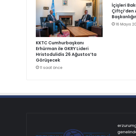
İçişleri Ba
Çiftçi’den 
Başkanlığı
16 Mayıs 2
KKTC Cumhurbaşkanı
Erhürman ile GKRY Lideri
Hristodulidis 26 Ağustos’ta
Görüşecek
11 saat önce
erzurumgu
genelinde