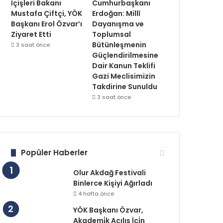
İçişleri Bakanı
Cumhurbaşkanı
Mustafa Çiftçi, YÖK
Erdoğan: Millî
Başkanı Erol Özvar’ı
Dayanışma ve
Ziyaret Etti
Toplumsal
Bütünleşmenin
3 saat önce
Güçlendirilmesine
Dair Kanun Teklifi
Gazi Meclisimizin
Takdirine Sunuldu
3 saat önce
Popüler Haberler
Olur Akdağ Festivali
Binlerce Kişiyi Ağırladı
4 hafta önce
YÖK Başkanı Özvar,
Akademi̇k Açılış İçi̇n