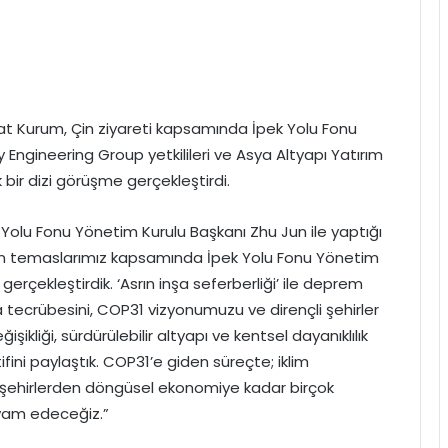
Murat Kurum, Çin ziyareti kapsamında İpek Yolu Fonu
Engineering Group yetkilileri ve Asya Altyapı Yatırım
 bir dizi görüşme gerçekleştirdi.
lu Fonu Yönetim Kurulu Başkanı Zhu Jun ile yaptığı
Çin temaslarımız kapsamında İpek Yolu Fonu Yönetim
gerçekleştirdik. ‘Asrın inşa seferberliği’ ile deprem
ecrübesini, COP31 vizyonumuzu ve dirençli şehirler
ğişikliği, sürdürülebilir altyapı ve kentsel dayanıklılık
tifini paylaştık. COP31’e giden süreçte; iklim
 şehirlerden döngüsel ekonomiye kadar birçok
evam edeceğiz.”