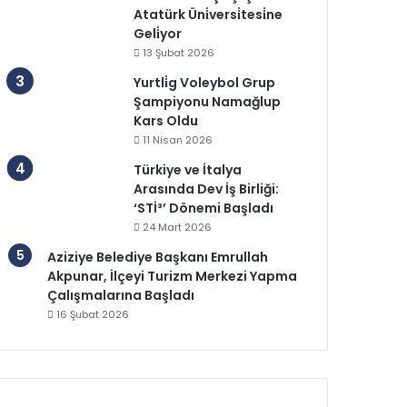
Atatürk Üni̇versi̇tesi̇ne
Geli̇yor
13 Şubat 2026
Yurtli̇g Voleybol Grup
Şampiyonu Namağlup
Kars Oldu
11 Nisan 2026
Türkiye ve İtalya
Arasında Dev İş Birliği:
‘STİ³’ Dönemi Başladı
24 Mart 2026
Aziziye Belediye Başkanı Emrullah
Akpunar, İlçeyi Turizm Merkezi Yapma
Çalışmalarına Başladı
16 Şubat 2026