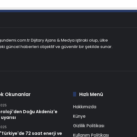
ndemi.com.tr Dijitary Ajans & Medya iştiraki olup, ülke
ki güncel haberleri objektif ve güvenilir bir şekilde sunar.
ok Okunanlar
Hızlı Menü
2025
Hakkımızda
roloji'den Doğu Akdeniz'e
Künye
 uyarısı
Gizlilik Politikası
2025
Türkiye'de 72 saat enerji ve
Kullanım Politikası