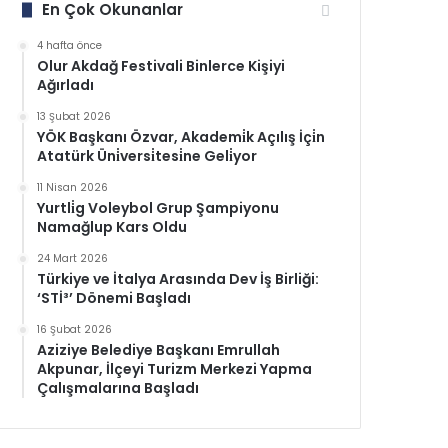
En Çok Okunanlar
4 hafta önce
Olur Akdağ Festivali Binlerce Kişiyi
Ağırladı
13 Şubat 2026
YÖK Başkanı Özvar, Akademi̇k Açılış İçi̇n
Atatürk Üni̇versi̇tesi̇ne Geli̇yor
11 Nisan 2026
Yurtli̇g Voleybol Grup Şampiyonu
Namağlup Kars Oldu
24 Mart 2026
Türkiye ve İtalya Arasında Dev İş Birliği:
‘STİ³’ Dönemi Başladı
16 Şubat 2026
Aziziye Belediye Başkanı Emrullah
Akpunar, İlçeyi Turizm Merkezi Yapma
Çalışmalarına Başladı