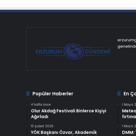
erzurumgu
genelinde
Popüler Haberler
En Ç
4 hafta önce
1 Mayıs 
Olur Akdağ Festivali Binlerce Kişiyi
Meteo
Ağırladı
fırtına
13 Şubat 2026
1 Mayıs 
YÖK Başkanı Özvar, Akademi̇k
DMM: "