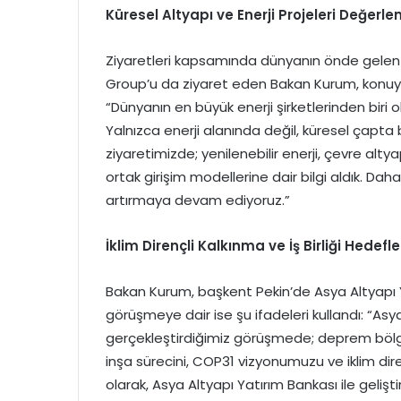
Küresel Altyapı ve Enerji Projeleri Değerlen
Ziyaretleri kapsamında dünyanın önde gelen e
Group’u da ziyaret eden Bakan Kurum, konuya 
“Dünyanın en büyük enerji şirketlerinden biri 
Yalnızca enerji alanında değil, küresel çapta 
ziyaretimizde; yenilenebilir enerji, çevre altyap
ortak girişim modellerine dair bilgi aldık. Dah
artırmaya devam ediyoruz.”
İklim Dirençli Kalkınma ve İş Birliği Hedefle
Bakan Kurum, başkent Pekin’de Asya Altyapı Ya
görüşmeye dair ise şu ifadeleri kullandı: “Asy
gerçekleştirdiğimiz görüşmede; deprem böl
inşa sürecini, COP31 vizyonumuzu ve iklim dire
olarak, Asya Altyapı Yatırım Bankası ile geliştird