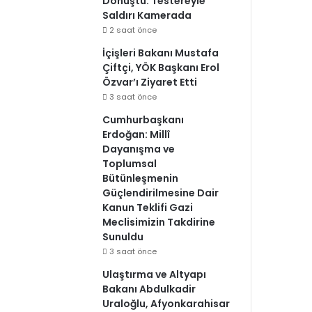
Dönüştü: Testereyle
Saldırı Kamerada
2 saat önce
İçişleri Bakanı Mustafa
Çiftçi, YÖK Başkanı Erol
Özvar’ı Ziyaret Etti
3 saat önce
Cumhurbaşkanı
Erdoğan: Millî
Dayanışma ve
Toplumsal
Bütünleşmenin
Güçlendirilmesine Dair
Kanun Teklifi Gazi
Meclisimizin Takdirine
Sunuldu
3 saat önce
Ulaştırma ve Altyapı
Bakanı Abdulkadir
Uraloğlu, Afyonkarahisar