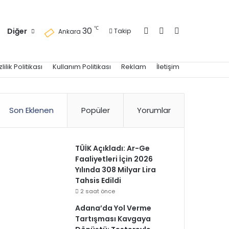
Kayıt Ol
Kenar Bölmesi
Arama yap ..
℃
30
Diğer
Takip
Ankara
zlilik Politikası
Kullanım Politikası
Reklam
İletişim
Son Eklenen
Popüler
Yorumlar
TÜİK Açıkladı: Ar-Ge
Faaliyetleri İçin 2026
Yılında 308 Milyar Lira
Tahsis Edildi
2 saat önce
Adana’da Yol Verme
Tartışması Kavgaya