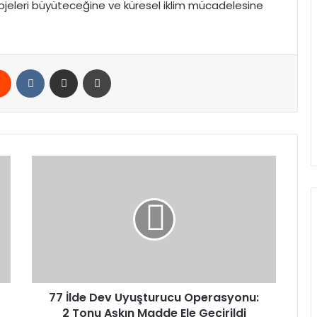
rojeleri büyüteceğine ve küresel iklim mücadelesine
rest
Reddit
VKontakte
E-Posta ile paylaş
Yazdır
77
İlde
Dev
Uyuşturucu
Operasyonu:
2
Tonu
Aşkın
Madde
Ele
77 İlde Dev Uyuşturucu Operasyonu:
Geçirildi
2 Tonu Aşkın Madde Ele Geçirildi