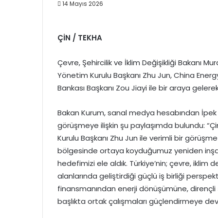
14 Mayıs 2026
ÇİN / TEKHA
Çevre, Şehircilik ve İklim Değişikliği Bakanı 
Yönetim Kurulu Başkanı Zhu Jun, China Energy 
Bankası Başkanı Zou Jiayi ile bir araya gelerek
Bakan Kurum, sanal medya hesabından İpek Yo
görüşmeye ilişkin şu paylaşımda bulundu: “
Kurulu Başkanı Zhu Jun ile verimli bir görüşme 
bölgesinde ortaya koyduğumuz yeniden inşa t
hedefimizi ele aldık. Türkiye’nin; çevre, iklim de
alanlarında geliştirdiği güçlü iş birliği perspek
finansmanından enerji dönüşümüne, dirençli
başlıkta ortak çalışmaları güçlendirmeye d