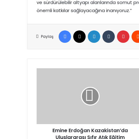
ve sürdürülebilir altyapı alanlarında somut p
önemli katkılar sağlayacağına inanıyoruz.”
Facebook
X
LinkedIn
Tumblr
Pinte
Paylaş
Emine
Erdoğan
Kazakistan’da
Uluslararası
Sıfır
Atık
Eğitim
Laboratuvarı’nın
Açılışını
Gerçekleştirdi
Emine Erdoğan Kazakistan’da
Uluslararası Sıfır Atık Eğitim