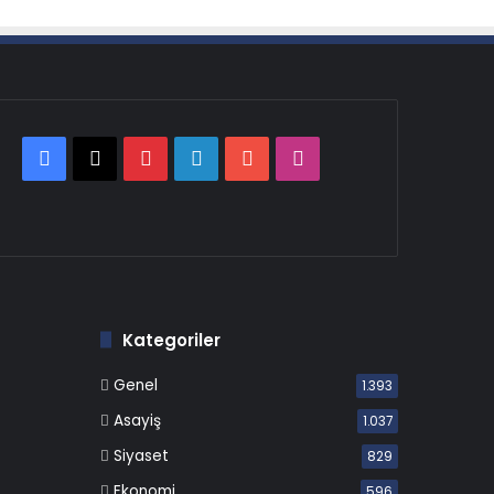
Facebook
X
Pinterest
LinkedIn
YouTube
Instagram
Kategoriler
Genel
1.393
Asayiş
1.037
Siyaset
829
Ekonomi
596