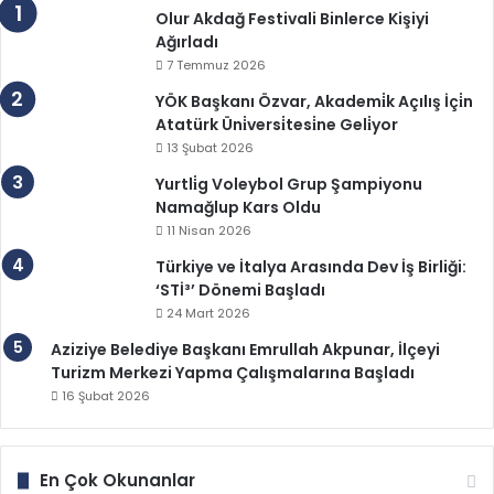
Olur Akdağ Festivali Binlerce Kişiyi
Ağırladı
7 Temmuz 2026
YÖK Başkanı Özvar, Akademi̇k Açılış İçi̇n
Atatürk Üni̇versi̇tesi̇ne Geli̇yor
13 Şubat 2026
Yurtli̇g Voleybol Grup Şampiyonu
Namağlup Kars Oldu
11 Nisan 2026
Türkiye ve İtalya Arasında Dev İş Birliği:
‘STİ³’ Dönemi Başladı
24 Mart 2026
Aziziye Belediye Başkanı Emrullah Akpunar, İlçeyi
Turizm Merkezi Yapma Çalışmalarına Başladı
16 Şubat 2026
En Çok Okunanlar