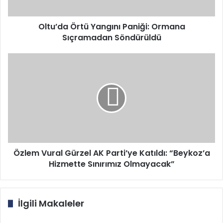
Oltu’da Örtü Yangını Paniği: Ormana
Sıçramadan Söndürüldü
Özlem
Vural
Gürzel
AK
Parti’ye
Katıldı:
“Beykoz’a
Hizmette
Sınırımız
Olmayacak”
Özlem Vural Gürzel AK Parti’ye Katıldı: “Beykoz’a
Hizmette Sınırımız Olmayacak”
İlgili Makaleler