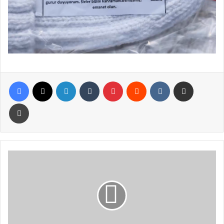
Facebook
X
LinkedIn
Tumblr
Pinterest
Reddit
VKontakte
E-Posta ile paylaş
Yazdır
Oltu’da
Örtü
Yangını
Paniği:
Ormana
Sıçramadan
Söndürüldü