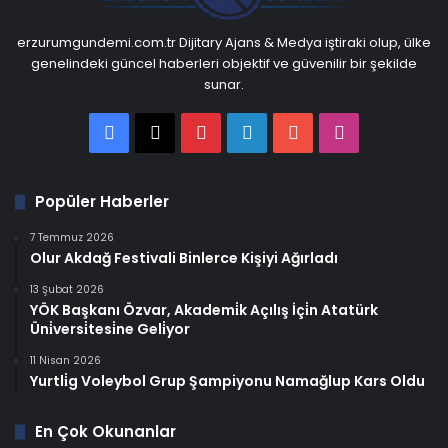
erzurumgundemi.com.tr Dijitary Ajans & Medya iştiraki olup, ülke
genelindeki güncel haberleri objektif ve güvenilir bir şekilde
sunar.
Facebook
X
Pinterest
LinkedIn
YouTube
Instagram
Popüler Haberler
7 Temmuz 2026
Olur Akdağ Festivali Binlerce Kişiyi Ağırladı
13 Şubat 2026
YÖK Başkanı Özvar, Akademi̇k Açılış İçi̇n Atatürk
Üni̇versi̇tesi̇ne Geli̇yor
11 Nisan 2026
Yurtli̇g Voleybol Grup Şampiyonu Namağlup Kars Oldu
En Çok Okunanlar