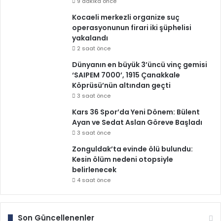
9 dakika önce
Kocaeli merkezli organize suç
operasyonunun firari iki şüphelisi
yakalandı
2 saat önce
Dünyanın en büyük 3’üncü vinç gemisi
‘SAIPEM 7000’, 1915 Çanakkale
Köprüsü’nün altından geçti
3 saat önce
Kars 36 Spor’da Yeni Dönem: Bülent
Ayan ve Sedat Aslan Göreve Başladı
3 saat önce
Zonguldak’ta evinde ölü bulundu:
Kesin ölüm nedeni otopsiyle
belirlenecek
4 saat önce
Son Güncellenenler