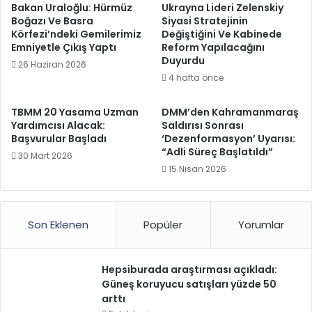
Bakan Uraloğlu: Hürmüz
Ukrayna Lideri Zelenskiy
Boğazı Ve Basra
Siyasi Stratejinin
Körfezi’ndeki Gemilerimiz
Değiştiğini Ve Kabinede
Emniyetle Çıkış Yaptı
Reform Yapılacağını
Duyurdu
26 Haziran 2026
4 hafta önce
TBMM 20 Yasama Uzman
DMM’den Kahramanmaraş
Yardımcısı Alacak:
Saldırısı Sonrası
Başvurular Başladı
‘Dezenformasyon’ Uyarısı:
“Adli Süreç Başlatıldı”
30 Mart 2026
15 Nisan 2026
Son Eklenen
Popüler
Yorumlar
Hepsiburada araştırması açıkladı:
Güneş koruyucu satışları yüzde 50
arttı