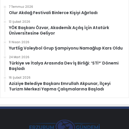
7 Temmuz 2026
Olur Akdağ Festivali Binlerce Kişiyi Ağırladı
13 Şubat 2026
YÖK Başkanı Özvar, Akademi̇k Açılış İçi̇n Atatürk
Üni̇versi̇tesi̇ne Geli̇yor
11 Nisan 2026
Yurtli̇g Voleybol Grup Şampiyonu Namağlup Kars Oldu
24 Mart 2026
Türkiye ve İtalya Arasında Dev İş Birliği: ‘STİ³’ Dönemi
Başladı
16 Şubat 2026
Aziziye Belediye Başkanı Emrullah Akpunar, İlçeyi
Turizm Merkezi Yapma Çalışmalarına Başladı