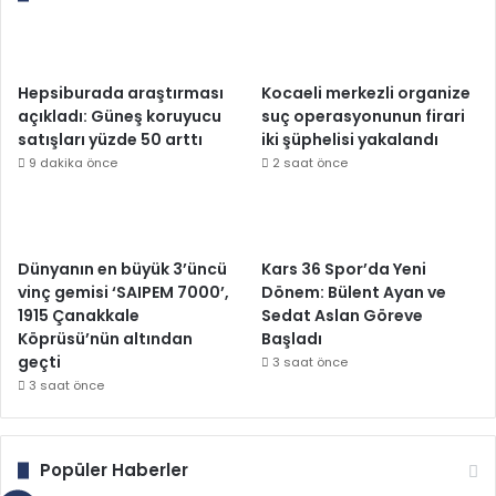
Hepsiburada araştırması
Kocaeli merkezli organize
açıkladı: Güneş koruyucu
suç operasyonunun firari
satışları yüzde 50 arttı
iki şüphelisi yakalandı
9 dakika önce
2 saat önce
Dünyanın en büyük 3’üncü
Kars 36 Spor’da Yeni
vinç gemisi ‘SAIPEM 7000’,
Dönem: Bülent Ayan ve
1915 Çanakkale
Sedat Aslan Göreve
Köprüsü’nün altından
Başladı
geçti
3 saat önce
3 saat önce
Popüler Haberler