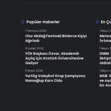
Popüler Haberler
En Ç
7 Temmuz 2026
1 Mayıs 
Olur Akdağ Festivali Binlerce Kişiyi
Meteo
Ağırladı
fırtına
13 Şubat 2026
1 Mayıs 
YÖK Başkanı Özvar, Akademi̇k
DMM: "
Açılış İçi̇n Atatürk Üni̇versi̇tesi̇ne
iletiş
Geli̇yor
iddiala
11 Nisan 2026
1 Mayıs 
Yurtli̇g Voleybol Grup Şampiyonu
MSB: S
Namağlup Kars Oldu
ve siya
bir ön