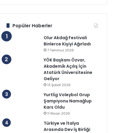
Popüler Haberler
Olur Akdağ Festivali
Binlerce Kişiyi Ağırladı
7 Temmuz 2026
YÖK Başkanı Özvar,
Akademi̇k Açılış İçi̇n
Atatürk Üni̇versi̇tesi̇ne
Geli̇yor
13 Şubat 2026
Yurtli̇g Voleybol Grup
Şampiyonu Namağlup
Kars Oldu
11 Nisan 2026
Türkiye ve İtalya
Arasında Dev İş Birliği: