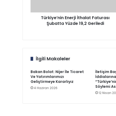
19,2
Geriledi
Türkiye’nin Enerji İthalat Faturası
Şubatta Yüzde 19,2 Geriledi
İlgili Makaleler
Bakan Bolat: Nijer İle Ticaret
İletişim Ba
Ve Yatırımlarımızı
İddiaların
Geliştirmeye Kararlıyız
“Türkiye’ni
Söylemi Ası
4 Haziran 2026
12 Nisan 2