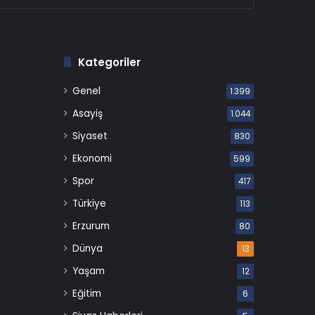
Kategoriler
Genel
1.399
Asayiş
1.044
Siyaset
830
Ekonomi
599
Spor
417
Türkiye
113
Erzurum
80
Dünya
13
Yaşam
12
Eğitim
6