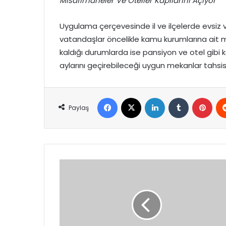
Misafirhaneler Ve Oteller Kapılarını Açıyor
Uygulama çerçevesinde il ve ilçelerde evsiz ve 
vatandaşlar öncelikle kamu kurumlarına ait mis
kaldığı durumlarda ise pansiyon ve otel gibi k
aylarını geçirebileceği uygun mekanlar tahsis 
Facebook
X
LinkedIn
Tumblr
Pint
Paylaş
Türkiye’nin
Enerji
İthalat
Faturası
Şubatta
Yüzde