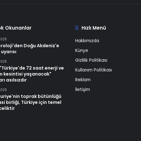
ok Okunanlar
Hızlı Menü
2025
Hakkımızda
roloji'den Doğu Akdeniz'e
Künye
 uyarısı
Gizlilik Politikası
2025
Türkiye'de 72 saat enerji ve
Kullanım Politikası
im kesintisi yaşanacak"
rı asılsızdır
Reklam
İletişim
2025
uriye'nin toprak bütünlüğü
si birliği, Türkiye için temel
celiktir