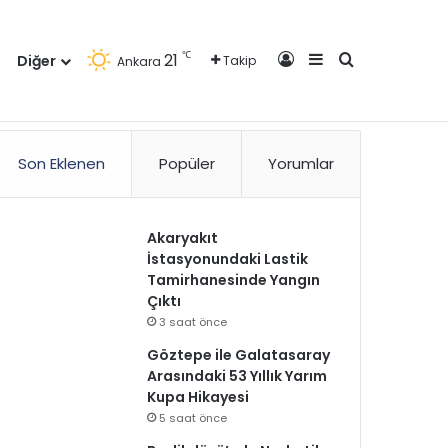
Kayıt Ol
Kenar Bölmesi
Arama yap ..
℃
21
Diğer
Takip
Ankara
zlilik Politikası
Kullanım Politikası
Reklam
İletişim
Son Eklenen
Popüler
Yorumlar
Akaryakıt
İstasyonundaki Lastik
Tamirhanesinde Yangın
Çıktı
3 saat önce
Göztepe ile Galatasaray
Arasındaki 53 Yıllık Yarım
Kupa Hikayesi
5 saat önce