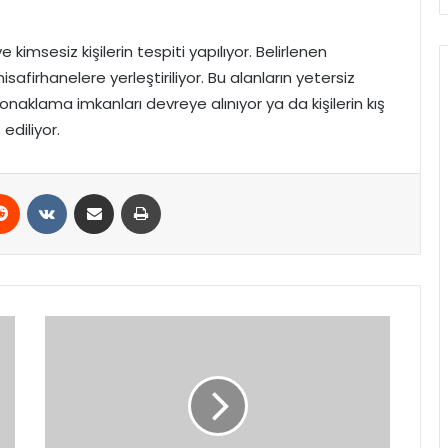
kimsesiz kişilerin tespiti yapılıyor. Belirlenen
afirhanelere yerleştiriliyor. Bu alanların yetersiz
onaklama imkanları devreye alınıyor ya da kişilerin kış
ediliyor.
erest
Reddit
VKontakte
E-Posta ile paylaş
Yazdır
AK
Parti
Kars
İl
Başkanlığı’nda
Haftalık