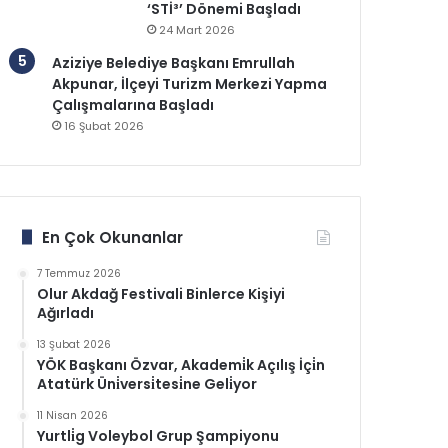
‘STİ³’ Dönemi Başladı
24 Mart 2026
Aziziye Belediye Başkanı Emrullah
Akpunar, İlçeyi Turizm Merkezi Yapma
Çalışmalarına Başladı
16 Şubat 2026
En Çok Okunanlar
7 Temmuz 2026
Olur Akdağ Festivali Binlerce Kişiyi
Ağırladı
13 Şubat 2026
YÖK Başkanı Özvar, Akademi̇k Açılış İçi̇n
Atatürk Üni̇versi̇tesi̇ne Geli̇yor
11 Nisan 2026
Yurtli̇g Voleybol Grup Şampiyonu