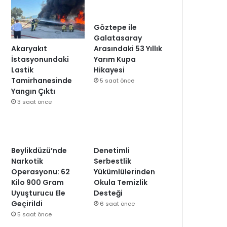
Göztepe ile
Galatasaray
Akaryakıt
Arasındaki 53 Yıllık
İstasyonundaki
Yarım Kupa
Lastik
Hikayesi
Tamirhanesinde
5 saat önce
Yangın Çıktı
3 saat önce
Beylikdüzü’nde
Denetimli
Narkotik
Serbestlik
Operasyonu: 62
Yükümlülerinden
Kilo 900 Gram
Okula Temizlik
Uyuşturucu Ele
Desteği
Geçirildi
6 saat önce
5 saat önce