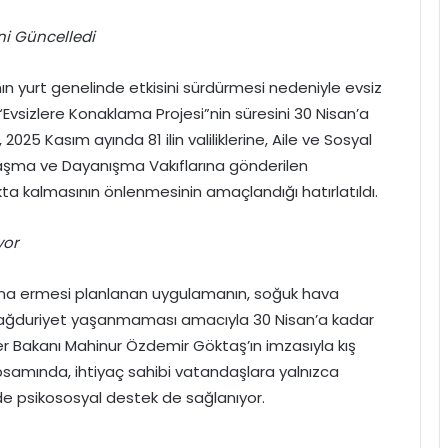
ni Güncelledi
ının yurt genelinde etkisini sürdürmesi nedeniyle evsiz
Evsizlere Konaklama Projesi”nin süresini 30 Nisan’a
025 Kasım ayında 81 ilin valiliklerine, Aile ve Sosyal
mlaşma ve Dayanışma Vakıflarına gönderilen
ta kalmasının önlenmesinin amaçlandığı hatırlatıldı.
yor
a sona ermesi planlanan uygulamanın, soğuk hava
mağduriyet yaşanmaması amacıyla 30 Nisan’a kadar
tler Bakanı Mahinur Özdemir Göktaş’ın imzasıyla kış
amında, ihtiyaç sahibi vatandaşlara yalnızca
nde psikososyal destek de sağlanıyor.