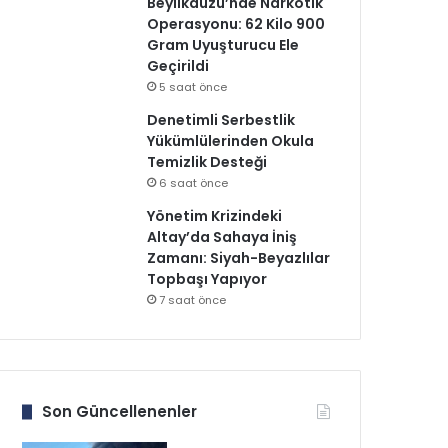
Beylikdüzü’nde Narkotik
Operasyonu: 62 Kilo 900
Gram Uyuşturucu Ele
Geçirildi
5 saat önce
Denetimli Serbestlik
Yükümlülerinden Okula
Temizlik Desteği
6 saat önce
Yönetim Krizindeki
Altay’da Sahaya İniş
Zamanı: Siyah-Beyazlılar
Topbaşı Yapıyor
7 saat önce
Son Güncellenenler