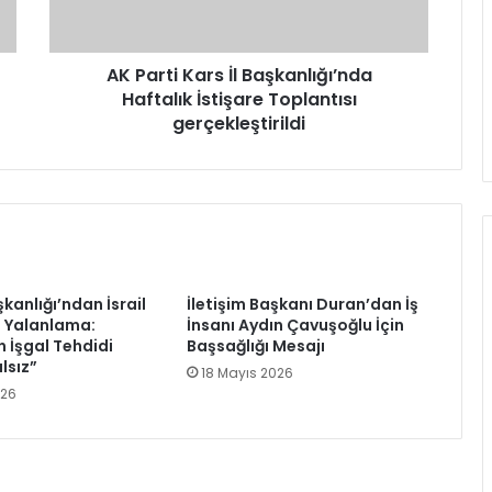
İstişare
Toplantısı
gerçekleştirildi
AK Parti Kars İl Başkanlığı’nda
Haftalık İstişare Toplantısı
gerçekleştirildi
şkanlığı’ndan İsrail
İletişim Başkanı Duran’dan İş
a Yalanlama:
İnsanı Aydın Çavuşoğlu İçin
n İşgal Tehdidi
Başsağlığı Mesajı
lsız”
18 Mayıs 2026
026