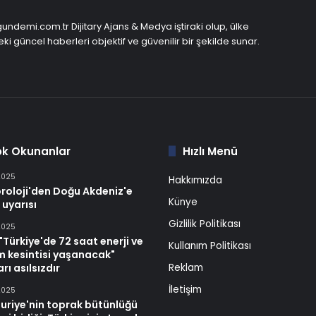
ndemi.com.tr Dijitary Ajans & Medya iştiraki olup, ülke
ki güncel haberleri objektif ve güvenilir bir şekilde sunar.
ok Okunanlar
Hızlı Menü
2025
Hakkımızda
roloji'den Doğu Akdeniz'e
Künye
 uyarısı
Gizlilik Politikası
2025
Türkiye'de 72 saat enerji ve
Kullanım Politikası
im kesintisi yaşanacak"
rı asılsızdır
Reklam
İletişim
2025
uriye'nin toprak bütünlüğü