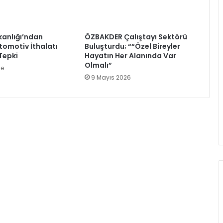
kanlığı’ndan
ÖZBAKDER Çalıştayı Sektörü
omotiv İthalatı
Buluşturdu; ““Özel Bireyler
Tepki
Hayatın Her Alanında Var
Olmalı”
ce
9 Mayıs 2026