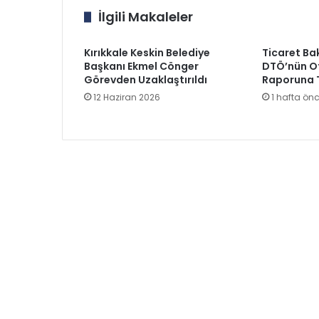
İlgili Makaleler
Kırıkkale Keskin Belediye
Ticaret Ba
Başkanı Ekmel Cönger
DTÖ’nün Ot
Görevden Uzaklaştırıldı
Raporuna 
12 Haziran 2026
1 hafta ön