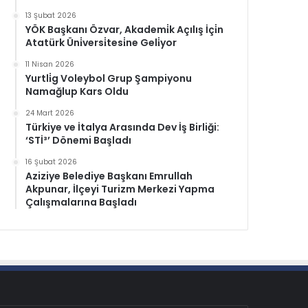
13 Şubat 2026
YÖK Başkanı Özvar, Akademi̇k Açılış İçi̇n
Atatürk Üni̇versi̇tesi̇ne Geli̇yor
11 Nisan 2026
Yurtli̇g Voleybol Grup Şampiyonu
Namağlup Kars Oldu
24 Mart 2026
Türkiye ve İtalya Arasında Dev İş Birliği:
‘STİ³’ Dönemi Başladı
16 Şubat 2026
Aziziye Belediye Başkanı Emrullah
Akpunar, İlçeyi Turizm Merkezi Yapma
Çalışmalarına Başladı