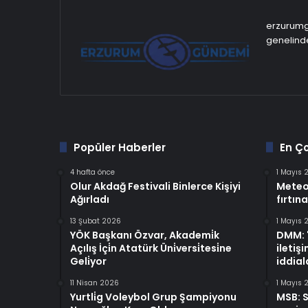
erzurumgu
genelinde
Popüler Haberler
En Ç
4 hafta önce
1 Mayıs 
Olur Akdağ Festivali Binlerce Kişiyi
Meteo
Ağırladı
fırtına
13 Şubat 2026
1 Mayıs 
YÖK Başkanı Özvar, Akademi̇k
DMM: "
Açılış İçi̇n Atatürk Üni̇versi̇tesi̇ne
iletiş
Geli̇yor
iddiala
11 Nisan 2026
1 Mayıs 
Yurtli̇g Voleybol Grup Şampiyonu
MSB: S