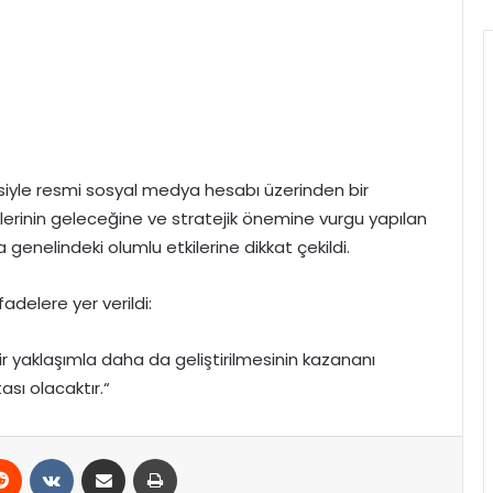
lesiyle resmi sosyal medya hesabı üzerinden bir
şkilerinin geleceğine ve stratejik önemine vurgu yapılan
ta genelindeki olumlu etkilerine dikkat çekildi.
delere yer verildi:
 bir yaklaşımla daha da geliştirilmesinin kazananı
ası olacaktır.“
erest
Reddit
VKontakte
E-Posta ile paylaş
Yazdır