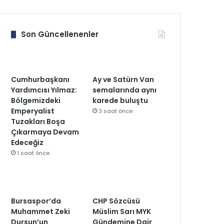
Son Güncellenenler
Cumhurbaşkanı
Ay ve Satürn Van
Yardımcısı Yılmaz:
semalarında aynı
Bölgemizdeki
karede buluştu
Emperyalist
3 saat önce
Tuzakları Boşa
Çıkarmaya Devam
Edeceğiz
1 saat önce
Bursaspor’da
CHP Sözcüsü
Muhammet Zeki
Müslim Sarı MYK
Dursun’un
Gündemine Dair