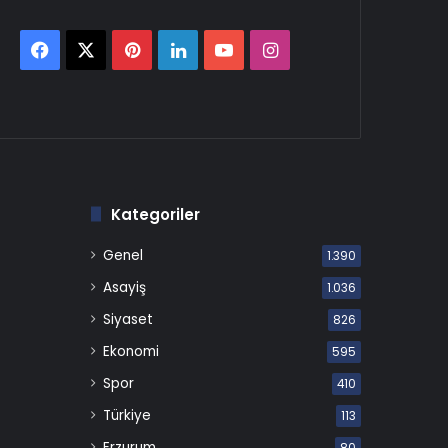
Facebook
X
Pinterest
LinkedIn
YouTube
Instagram
Kategoriler
Genel
1.390
Asayiş
1.036
Siyaset
826
Ekonomi
595
Spor
410
Türkiye
113
Erzurum
80