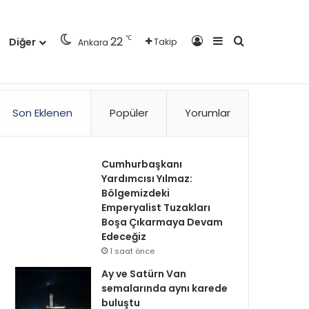
Kayıt Ol
Kenar Bölmesi
Arama yap ..
℃
22
Diğer
Takip
Ankara
zlilik Politikası
Kullanım Politikası
Reklam
İletişim
Son Eklenen
Popüler
Yorumlar
Cumhurbaşkanı
Yardımcısı Yılmaz:
Bölgemizdeki
Emperyalist Tuzakları
Boşa Çıkarmaya Devam
Edeceğiz
1 saat önce
Ay ve Satürn Van
semalarında aynı karede
buluştu