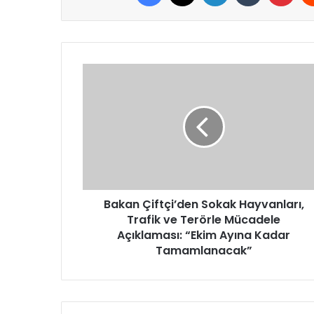
Bakan
Çiftçi’den
Sokak
Hayvanları,
Trafik
ve
Terörle
Mücadele
Açıklaması:
“Ekim
Bakan Çiftçi’den Sokak Hayvanları,
Ayına
Trafik ve Terörle Mücadele
Kadar
Açıklaması: “Ekim Ayına Kadar
Tamamlanacak”
Tamamlanacak”