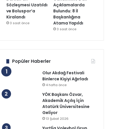
Sözleşmesi Uzatıldı
Açıklamalarda
ve Boluspor’a
Bulundu: 8 İl
Kiralandı
Başkanlığına
Atama Yapıldı
3 saat önce
3 saat önce
Popüler Haberler
Olur Akdağ Festivali
Binlerce Kişiyi Ağırladı
4 hafta önce
YÖK Başkanı Özvar,
Akademi̇k Açılış İçi̇n
Atatürk Üni̇versi̇tesi̇ne
Geli̇yor
13 Şubat 2026
Yurtli̇g Voleybol Grup