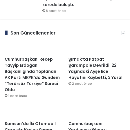
karede buluştu
8 saat önce
Son Güncellenenler
Cumhurbaşkanı Recep
Şırnak’ta Patpat
Tayyip Erdoğan
Şarampole Devrildi: 22
Başkanlığında Toplanan
Yaşındaki Ayşe Ece
AK Parti MKYK’da Gündem
Hayatını Kaybetti, 3 Yaralı
“Terörsüz Türkiye” Süreci
2 saat önce
Oldu
1 saat önce
Samsun’da İki Otomobil
Cumhurbaşkanı
Çarpıştı: Kızılay Kampı
Yardımcısı Yılmaz: