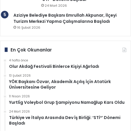
24 Mart 2026
Aziziye Belediye Başkanı Emrullah Akpunar, İlçeyi
Turizm Merkezi Yapma Çalışmalarına Başladı
16 Şubat 2026
En Çok Okunanlar
4 hafta önce
Olur Akdağ Festivali Binlerce Kişiyi Ağırladı
13 Şubat 2026
YÖK Başkanı Özvar, Akademi̇k Açılış İçi̇n Atatürk
Üni̇versi̇tesi̇ne Geli̇yor
11 Nisan 2026
Yurtli̇g Voleybol Grup Şampiyonu Namağlup Kars Oldu
24 Mart 2026
Türkiye ve İtalya Arasında Dev İş Birliği: ‘STİ³’ Dönemi
Başladı