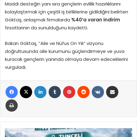
Maddi desteğin yanı sıra gençlerin evlilik hazırlıklarını
kolaylaştırmak için çeşitli iş birliklerine gidildiğini belirten
Göktaş, anlaşmalı firmalarda
%40’a varan indirim
fırsatlarının da sunulduğunu kaydetti.
Bakan Göktaş, “Aile ve Nüfus On Yılı” vizyonu
doğrultusunda aile kurumunu güçlendirmeye ve yuva
kuracak gençlerin yanında olmaya devam edeceklerini
vurguladı.
Facebook
X
LinkedIn
Tumblr
Pinterest
Reddit
VKontakte
E-Posta ile paylaş
Yazdır
Tunceli’de