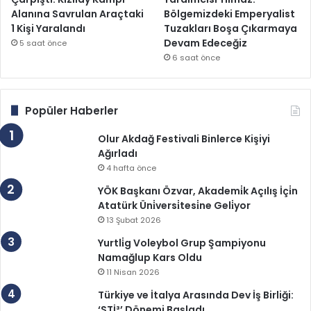
Alanına Savrulan Araçtaki
Bölgemizdeki Emperyalist
1 Kişi Yaralandı
Tuzakları Boşa Çıkarmaya
Devam Edeceğiz
5 saat önce
6 saat önce
Popüler Haberler
Olur Akdağ Festivali Binlerce Kişiyi
Ağırladı
4 hafta önce
YÖK Başkanı Özvar, Akademi̇k Açılış İçi̇n
Atatürk Üni̇versi̇tesi̇ne Geli̇yor
13 Şubat 2026
Yurtli̇g Voleybol Grup Şampiyonu
Namağlup Kars Oldu
11 Nisan 2026
Türkiye ve İtalya Arasında Dev İş Birliği:
‘STİ³’ Dönemi Başladı