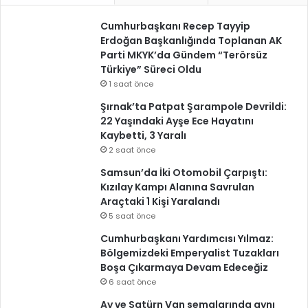
Cumhurbaşkanı Recep Tayyip
Erdoğan Başkanlığında Toplanan AK
Parti MKYK’da Gündem “Terörsüz
Türkiye” Süreci Oldu
1 saat önce
Şırnak’ta Patpat Şarampole Devrildi:
22 Yaşındaki Ayşe Ece Hayatını
Kaybetti, 3 Yaralı
2 saat önce
Samsun’da İki Otomobil Çarpıştı:
Kızılay Kampı Alanına Savrulan
Araçtaki 1 Kişi Yaralandı
5 saat önce
Cumhurbaşkanı Yardımcısı Yılmaz:
Bölgemizdeki Emperyalist Tuzakları
Boşa Çıkarmaya Devam Edeceğiz
6 saat önce
Ay ve Satürn Van semalarında aynı