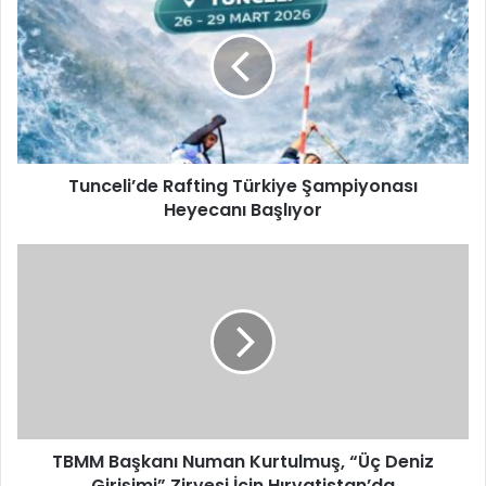
Rafting
Türkiye
Şampiyonası
Heyecanı
Başlıyor
Tunceli’de Rafting Türkiye Şampiyonası
Heyecanı Başlıyor
TBMM
Başkanı
Numan
Kurtulmuş,
“Üç
Deniz
Girişimi”
Zirvesi
İçin
Hırvatistan’da
TBMM Başkanı Numan Kurtulmuş, “Üç Deniz
Girişimi” Zirvesi İçin Hırvatistan’da