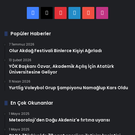
Facebook
X
Pinterest
LinkedIn
YouTube
Instagram
Popüler Haberler
7 Temmuz 2026
Olur Akdağ Festivali Binlerce Kişiyi Ağırladı
13 Şubat 2026
YÖK Başkanı Özvar, Akademi̇k Açılış İçi̇n Atatürk
Üni̇versi̇tesi̇ne Geli̇yor
11 Nisan 2026
Yurtli̇g Voleybol Grup Şampiyonu Namağlup Kars Oldu
En Çok Okunanlar
1 Mayıs 2025
Meteoroloji'den Doğu Akdeniz'e fırtına uyarısı
1 Mayıs 2025