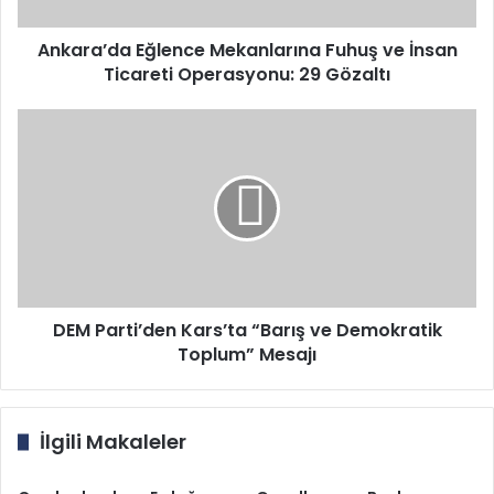
Operasyonu:
29
Gözaltı
Ankara’da Eğlence Mekanlarına Fuhuş ve İnsan
Ticareti Operasyonu: 29 Gözaltı
DEM
Parti’den
Kars’ta
“Barış
ve
Demokratik
Toplum”
Mesajı
DEM Parti’den Kars’ta “Barış ve Demokratik
Toplum” Mesajı
İlgili Makaleler