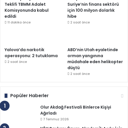
Teklifi TBMM Adalet
Suriye’nin finans sektörü
Komisyonunda kabul
için 100 milyon dolarlık
edildi
hibe
11 dakika önce
2 saat önce
Yalova’da narkotik
ABD’nin Utah eyaletinde
operasyonu: 2 tutuklama
orman yangınına
müdahale eden helikopter
2 saat önce
düştü
2 saat önce
Popüler Haberler
Olur Akdağ Festivali Binlerce Kişiyi
Ağırladı
7 Temmuz 2026