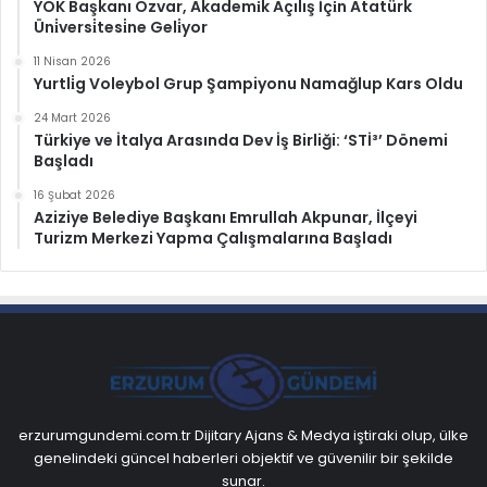
YÖK Başkanı Özvar, Akademi̇k Açılış İçi̇n Atatürk
Üni̇versi̇tesi̇ne Geli̇yor
11 Nisan 2026
Yurtli̇g Voleybol Grup Şampiyonu Namağlup Kars Oldu
24 Mart 2026
Türkiye ve İtalya Arasında Dev İş Birliği: ‘STİ³’ Dönemi
Başladı
16 Şubat 2026
Aziziye Belediye Başkanı Emrullah Akpunar, İlçeyi
Turizm Merkezi Yapma Çalışmalarına Başladı
erzurumgundemi.com.tr Dijitary Ajans & Medya iştiraki olup, ülke
genelindeki güncel haberleri objektif ve güvenilir bir şekilde
sunar.