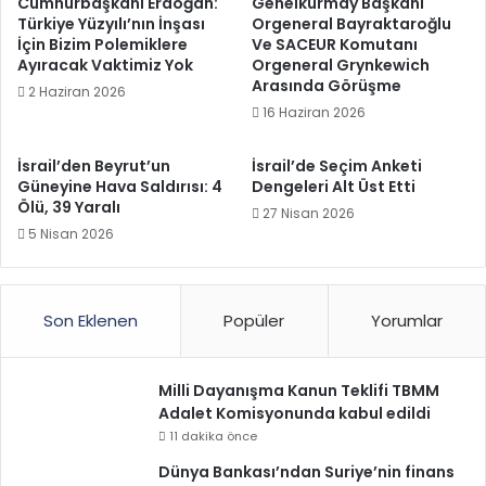
Cumhurbaşkanı Erdoğan:
Genelkurmay Başkanı
Türkiye Yüzyılı’nın İnşası
Orgeneral Bayraktaroğlu
İçin Bizim Polemiklere
Ve SACEUR Komutanı
Ayıracak Vaktimiz Yok
Orgeneral Grynkewich
Arasında Görüşme
2 Haziran 2026
16 Haziran 2026
İsrail’den Beyrut’un
İsrail’de Seçim Anketi
Güneyine Hava Saldırısı: 4
Dengeleri Alt Üst Etti
Ölü, 39 Yaralı
27 Nisan 2026
5 Nisan 2026
Son Eklenen
Popüler
Yorumlar
Milli Dayanışma Kanun Teklifi TBMM
Adalet Komisyonunda kabul edildi
11 dakika önce
Dünya Bankası’ndan Suriye’nin finans