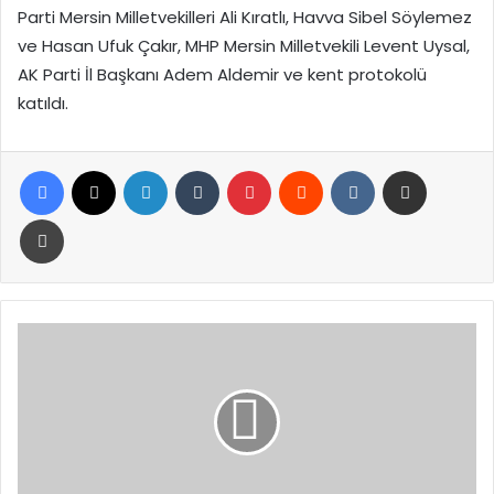
Parti Mersin Milletvekilleri Ali Kıratlı, Havva Sibel Söylemez
ve Hasan Ufuk Çakır, MHP Mersin Milletvekili Levent Uysal,
AK Parti İl Başkanı Adem Aldemir ve kent protokolü
katıldı.
Facebook
X
LinkedIn
Tumblr
Pinterest
Reddit
VKontakte
E-Posta ile paylaş
Yazdır
Ankara’da
Eğlence
Mekanlarına
Fuhuş
ve
İnsan
Ticareti