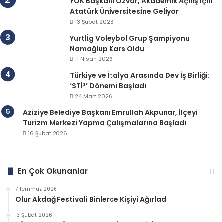
YÖK Başkanı Özvar, Akademi̇k Açılış İçi̇n
Atatürk Üni̇versi̇tesi̇ne Geli̇yor
13 Şubat 2026
Yurtli̇g Voleybol Grup Şampiyonu
Namağlup Kars Oldu
11 Nisan 2026
Türkiye ve İtalya Arasında Dev İş Birliği:
‘STİ³’ Dönemi Başladı
24 Mart 2026
Aziziye Belediye Başkanı Emrullah Akpunar, İlçeyi
Turizm Merkezi Yapma Çalışmalarına Başladı
16 Şubat 2026
En Çok Okunanlar
7 Temmuz 2026
Olur Akdağ Festivali Binlerce Kişiyi Ağırladı
13 Şubat 2026