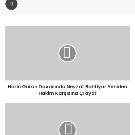
Narin
Güran
Davasında
Nevzat
Bahtiyar
Yeniden
Hakim
Karşısına
Çıkıyor
Narin Güran Davasında Nevzat Bahtiyar Yeniden
Hakim Karşısına Çıkıyor
Bakan
Uraloğlu
Müjdeyi
Verdi:
Hürmüz