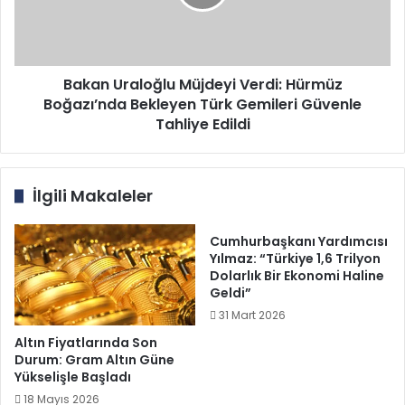
Boğazı’nda
Bekleyen
Türk
Gemileri
Güvenle
Bakan Uraloğlu Müjdeyi Verdi: Hürmüz
Tahliye
Boğazı’nda Bekleyen Türk Gemileri Güvenle
Edildi
Tahliye Edildi
İlgili Makaleler
Cumhurbaşkanı Yardımcısı
Yılmaz: “Türkiye 1,6 Trilyon
Dolarlık Bir Ekonomi Haline
Geldi”
31 Mart 2026
Altın Fiyatlarında Son
Durum: Gram Altın Güne
Yükselişle Başladı
18 Mayıs 2026