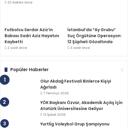
22 dakika önce
Futbolcu Serdar Aziz’in
İstanbul’da “Ay Grubu”
Babası Sadri Aziz Hayatını
Suç Örgütüne Operasyon:
Kaybetti
12 Şüpheli Gözaltında
2 saat önce
3 saat önce
Popüler Haberler
Olur Akdağ Festivali Binlerce Kişiyi
Ağırladı
7 Temmuz 2026
YÖK Başkanı Özvar, Akademi̇k Açılış İçi̇n
Atatürk Üni̇versi̇tesi̇ne Geli̇yor
13 Şubat 2026
Yurtli̇g Voleybol Grup Şampiyonu