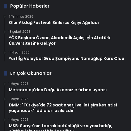
Popüler Haberler
7 Temmuz 2026
Olur Akdağ Festivali Binlerce Kişiyi Ağırladı
13 Şubat 2026
YÖK Başkanı Özvar, Akademi̇k Açılış İçi̇n Atatürk
Üni̇versi̇tesi̇ne Geli̇yor
11 Nisan 2026
Yurtli̇g Voleybol Grup Şampiyonu Namağlup Kars Oldu
En Çok Okunanlar
1 Mayıs 2025
Meteoroloji'den Doğu Akdeniz'e fırtına uyarısı
1 Mayıs 2025
DMM: "Türkiye'de 72 saat enerji ve iletişim kesintisi
yaşanacak" iddiaları asılsızdır
1 Mayıs 2025
MSB: Suriye'nin toprak bütünlüğü ve siyasi birliği,