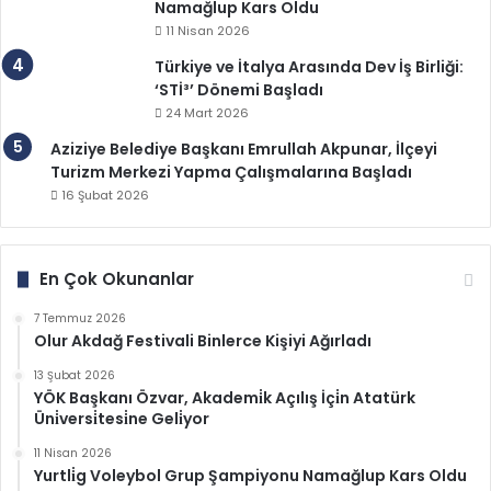
Namağlup Kars Oldu
11 Nisan 2026
Türkiye ve İtalya Arasında Dev İş Birliği:
‘STİ³’ Dönemi Başladı
24 Mart 2026
Aziziye Belediye Başkanı Emrullah Akpunar, İlçeyi
Turizm Merkezi Yapma Çalışmalarına Başladı
16 Şubat 2026
En Çok Okunanlar
7 Temmuz 2026
Olur Akdağ Festivali Binlerce Kişiyi Ağırladı
13 Şubat 2026
YÖK Başkanı Özvar, Akademi̇k Açılış İçi̇n Atatürk
Üni̇versi̇tesi̇ne Geli̇yor
11 Nisan 2026
Yurtli̇g Voleybol Grup Şampiyonu Namağlup Kars Oldu