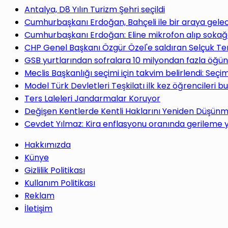
yap
Antalya, D8 Yılın Turizm Şehri seçildi
Cumhurbaşkanı Erdoğan, Bahçeli ile bir araya gele
Cumhurbaşkanı Erdoğan: Eline mikrofon alıp sokağa
CHP Genel Başkanı Özgür Özel'e saldıran Selçuk Te
GSB yurtlarından sofralara 10 milyondan fazla öğün
...
Meclis Başkanlığı seçimi için takvim belirlendi: Seç
Model Türk Devletleri Teşkilatı ilk kez öğrencileri b
Ters Laleleri Jandarmalar Koruyor
Değişen Kentlerde Kentli Haklarını Yeniden Düşün
Cevdet Yılmaz: Kira enflasyonu oranında gerileme
Hakkımızda
Künye
Gizlilik Politikası
Kullanım Politikası
Reklam
İletişim