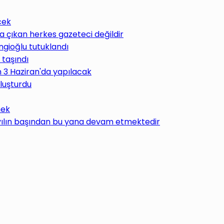
cek
 çıkan herkes gazeteci değildir
ngioğlu tutuklandı
 taşındı
im 3 Haziran'da yapılacak
uluşturdu
mek
 yılın başından bu yana devam etmektedir