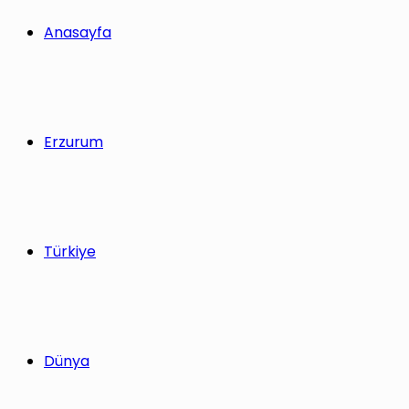
yap
Anasayfa
...
Erzurum
Türkiye
Dünya